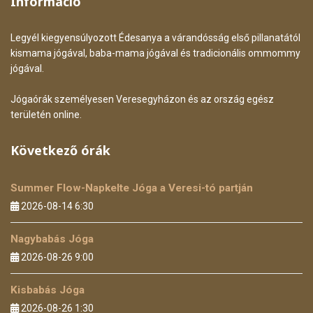
Információ
Legyél kiegyensúlyozott Édesanya a várandósság első pillanatától
kismama jógával, baba-mama jógával és tradicionális ommommy
jógával.
Jógaórák személyesen Veresegyházon és az ország egész
területén online.
Következő órák
Summer Flow-Napkelte Jóga a Veresi-tó partján
2026-08-14 6:30
Nagybabás Jóga
2026-08-26 9:00
Kisbabás Jóga
2026-08-26 1:30