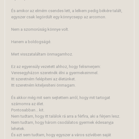
És amikor az elmém csendes lett, a lelkem pedig békére talált,
egyszer csak legördült egy könnycsepp az arcomon.
Nem a szomorúság könnye volt.
Hanem a boldogságé.
Mert visszataláltam önmagamhoz.
Ez az egyensúly vezetett ahhoz, hogy felismerjem:
Veresegyházon szeretnék élni a gyermekeimmel.
Itt szeretném felépíteni az életünket.
Itt szeretném kiteljesíteni önmagam.
És akkor még mit sem sejtettem arról, hogy mit tartogat
számomra az élet.
Pontosabban... kit.
Nem tudtam, hogy itt találok rá arra a férfira, aki a férjem lesz.
Nem tudtam, hogy három csodálatos gyermek édesanyja
lehetek.
És azt sem tudtam, hogy egyszer a város szívében saját