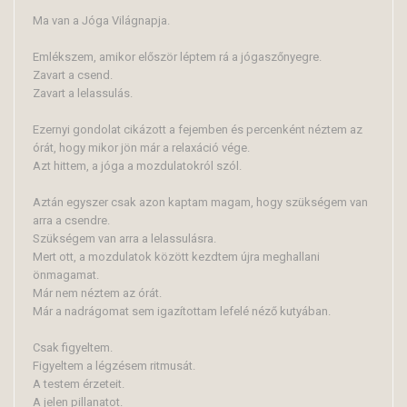
Ma van a Jóga Világnapja.
Emlékszem, amikor először léptem rá a jógaszőnyegre.
Zavart a csend.
Zavart a lelassulás.
Ezernyi gondolat cikázott a fejemben és percenként néztem az
órát, hogy mikor jön már a relaxáció vége.
Azt hittem, a jóga a mozdulatokról szól.
Aztán egyszer csak azon kaptam magam, hogy szükségem van
arra a csendre.
Szükségem van arra a lelassulásra.
Mert ott, a mozdulatok között kezdtem újra meghallani
önmagamat.
Már nem néztem az órát.
Már a nadrágomat sem igazítottam lefelé néző kutyában.
Csak figyeltem.
Figyeltem a légzésem ritmusát.
A testem érzeteit.
A jelen pillanatot.