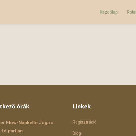
Kezdőlap
Ról
tkező órák
Linkek
Regisztráció
r Flow-Napkelte Jóga a
-tó partján
Blog