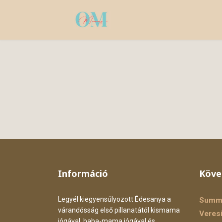
Információ
Köve
Legyél kiegyensúlyozott Édesanya a
Summe
várandósság első pillanatától kismama
Veresi
jógával, baba-mama jógával és