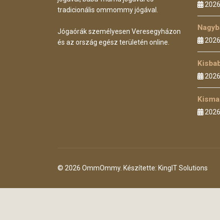
2026
tradicionális ommommy jógával.
Nagyb
Jógaórák személyesen Veresegyházon
2026
és az ország egész területén online.
Kisba
2026
Kisma
2026
© 2026 OmmOmmy. Készítette: KingIT Solutions