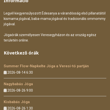
Információ
Legyél kiegyensúlyozott Édesanya a várandósság első pillanatától
kismama jógával, baba-mama jógával és tradicionális ommommy
jógával.
Jógaórák személyesen Veresegyházon és az ország egész
területén online.
Következő órák
Summer Flow-Napkelte Jóga a Veresi-tó partján
2026-08-14 6:30
Nagybabás Jóga
2026-08-26 9:00
Kisbabás Jóga
2026-08-26 1:30